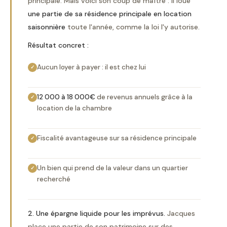
principale. Mais voici son coup de maître : il loue
une partie de sa résidence principale en location
saisonnière
toute l'année, comme la loi l'y autorise.
Résultat concret :
Aucun loyer à payer : il est chez lui
✓
12 000 à 18 000€
de revenus annuels grâce à la
✓
location de la chambre
Fiscalité avantageuse sur sa résidence principale
✓
Un bien qui prend de la valeur dans un quartier
✓
recherché
2. Une épargne liquide pour les imprévus.
Jacques
place une partie de son patrimoine sur des