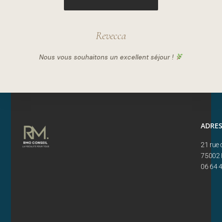
Revecca
Nous vous souhaitons un excellent séjour !
ADRE
21 rue 
75002 
06 64 