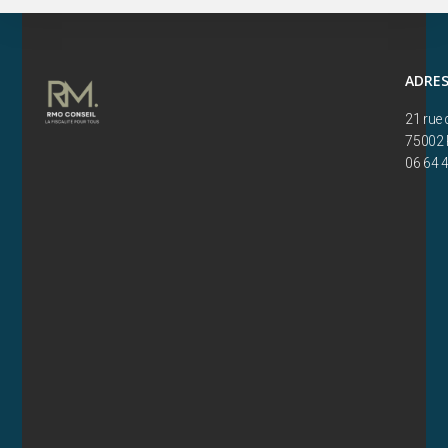
ADRE
21 rue 
75002 
06 64 