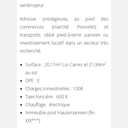
sanibroyeur.
Adresse prestigieuse, au pied des
commerces (marché Poncelet) et
transports. Idéal pied-à-terre parisien ou
investissement locatif dans un secteur très
recherché.
2
2
Surface : 20,11m
Loi Carrez et 21,94m
au sol
DPE : E
Charges trimestrielles : 100€
Taxe foncière : 600 €
Chauffage : électrique
Immeuble post Haussmannien (fin
ème
XIX
)