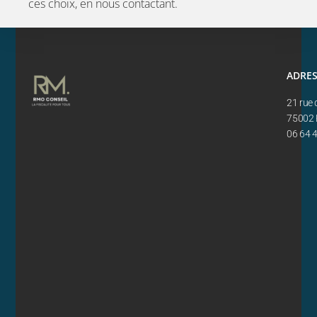
ces choix, en nous contactant.
ADRE
21 rue 
75002 
06 64 