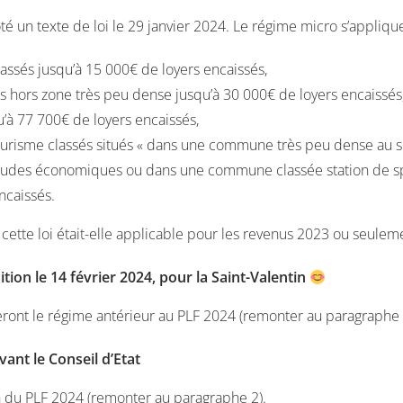
 voté un texte de loi le 29 janvier 2024. Le régime micro s’appliqu
ssés jusqu’à 15 000€ de loyers encaissés,
 hors zone très peu dense jusqu’à 30 000€ de loyers encaissés
à 77 700€ de loyers encaissés,
risme classés situés « dans une commune très peu dense au se
es études économiques ou dans une commune classée station de sp
ncaissés.
 cette loi était-elle applicable pour les revenus 2023 ou seul
sition le 14 février 2024, pour la Saint-Valentin
ront le régime antérieur au PLF 2024 (remonter au paragraphe 
ant le Conseil d’Etat
n du PLF 2024 (remonter au paragraphe 2).